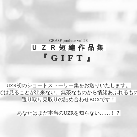
GRASP produce vol.23
ＵＺＲ短編作品集
『
GIFT
』
UZR初のショートストーリー集をお送りいたします。
では見ることが出来ない、無茶なものから情緒あふれるも
選り取り見取りの詰め合わせBOXです！
あなたはまだ本当のUZRを知らない……！？