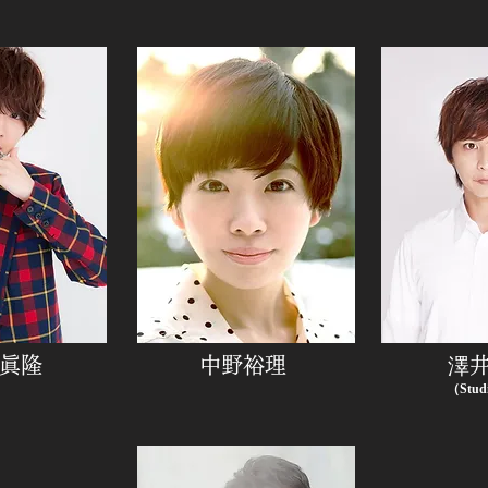
眞隆
中野裕理
澤
（Studi