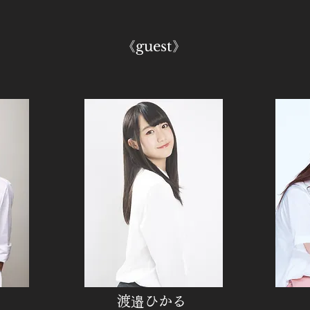
​《guest》
渡邉ひかる