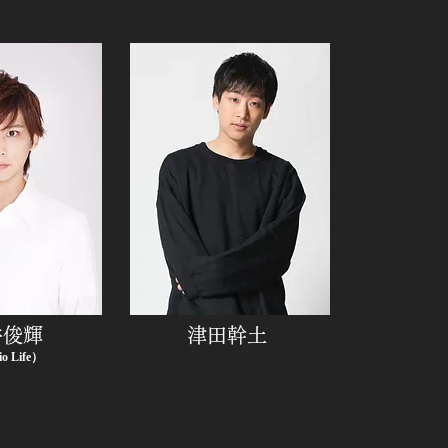
井俊輝
津田幹土
o Life）