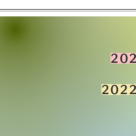
20
202