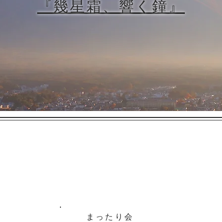
『幾星霜、響く鐘』
​まったり会