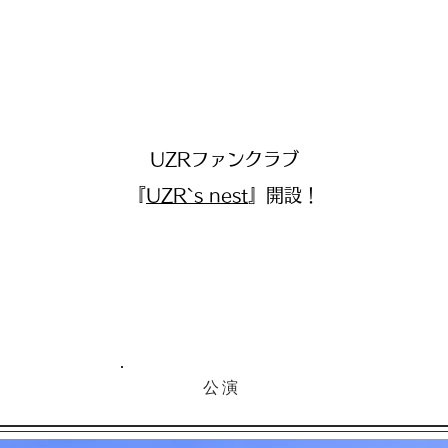
UZRファンクラブ
『
UZR`s nest
』開設！
​公演